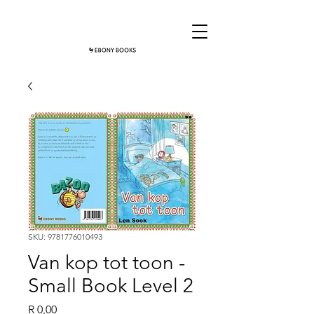
SKU: 9781776010493
Van kop tot toon -
Small Book Level 2
Price
R 0,00