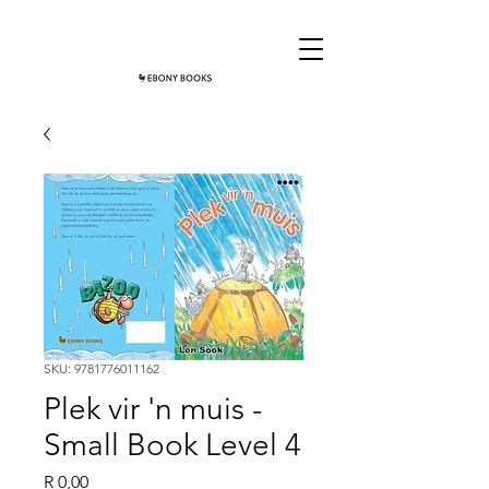
SKU: 9781776011162
Plek vir 'n muis -
Small Book Level 4
Price
R 0,00