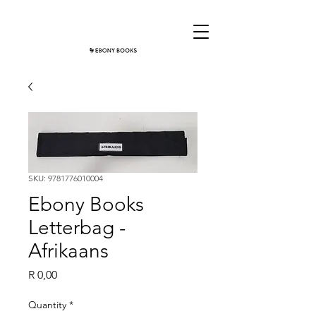
SKU: 9781776010004
Ebony Books
Letterbag -
Afrikaans
Price
R 0,00
Quantity
*